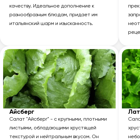
качеству. Идеальное дополнение к
прек
разнообразным блюдам, придает им
запр
итальянский шарм и изысканность.
неот
реце
Айсберг
Лат
Салат "Айсберг" - с крупными, плотными
Сала
листьями, обладающими хрустящей
хрус
текстурой и нейтральным вкусом. Он
небо