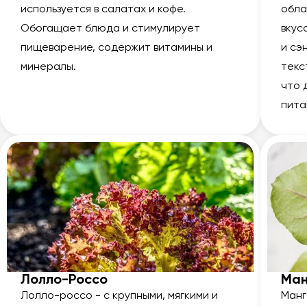
используется в салатах и кофе.
обла
Обогащает блюда и стимулирует
вкус
пищеварение, содержит витамины и
и сэ
минералы.
текс
что 
пита
Лолло-Россо
Ман
Лолло-россо - с крупными, мягкими и
Манг