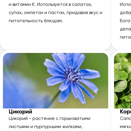
и витамин К. Используется в салатах,
Испо
супах, омлетах и пастах, придавая вкус и
доба
питательность блюдам.
Бога
дела
пита
Цикорий
Кор
Цикорий - растение с горьковатыми
Сала
листьями и пурпурными жилками,
мягк