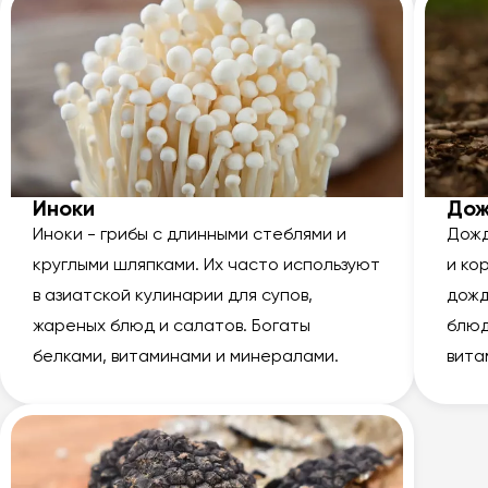
Иноки
Дож
Иноки - грибы с длинными стеблями и
Дожд
круглыми шляпками. Их часто используют
и ко
в азиатской кулинарии для супов,
дожд
жареных блюд и салатов. Богаты
блюд
белками, витаминами и минералами.
вита