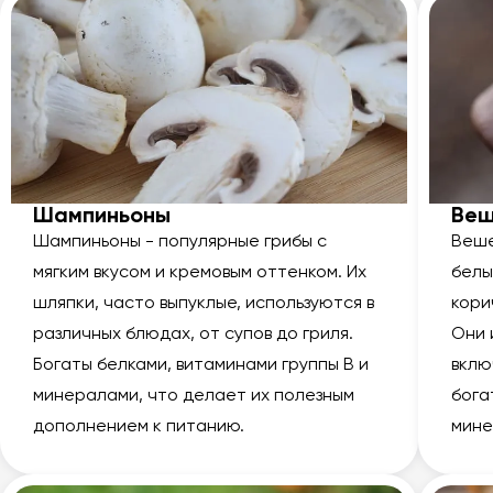
Шампиньоны
Веш
Шампиньоны - популярные грибы с
Веше
мягким вкусом и кремовым оттенком. Их
белы
шляпки, часто выпуклые, используются в
кори
различных блюдах, от супов до гриля.
Они 
Богаты белками, витаминами группы В и
вклю
минералами, что делает их полезным
бога
дополнением к питанию.
мине