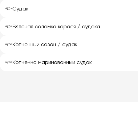
𓆟
Судак
𓆟
Вяленая соломка карася / судака
𓆟
Копченный сазан / судак
𓆟
Копченно маринованный судак