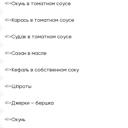
𓆟
Окунь в томатном соусе
𓆟
Карась в томатном соусе
𓆟
Судак в томатном соусе
𓆟
Сазан в масле
𓆟
Кефаль в собственном соку
𓆟
Шпроты
𓆟
Джерки – бершка
𓆟
Окунь