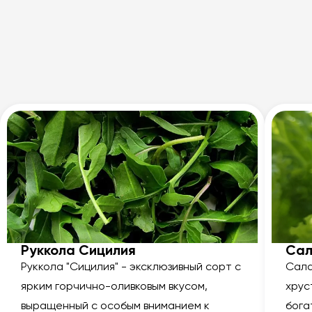
Руккола Сицилия
Сал
Руккола "Сицилия" - эксклюзивный сорт с
Сала
ярким горчично-оливковым вкусом,
хрус
выращенный с особым вниманием к
бога