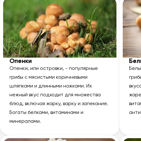
Опенки
Бел
Опенки, или островки, - популярные
Белы
грибы с мясистыми коричневыми
гриб
шляпками и длинными ножками. Их
вкус
нежный вкус подходит для множества
жаре
блюд, включая жарку, варку и запекание.
вита
Богаты белками, витаминами и
анти
минералами.