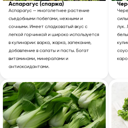
Аспарагус (спаржа)
Че
Аспарагус — многолетнее растение
Чере
съедобными побегами, нежными и
силь
сочными. Имеет сладковатый вкус с
лук.
легкой горчинкой и широко используется
белы
в кулинарии: варка, жарка, запекание,
кули
добавление в салаты и пасты. Богат
соус
витаминами, минералами и
каро
антиоксидантами.