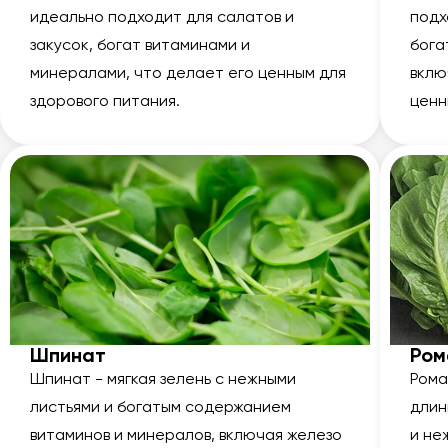
идеально подходит для салатов и
подх
закусок, богат витаминами и
бога
минералами, что делает его ценным для
вклю
здорового питания.
ценн
Шпинат
Ром
Шпинат - мягкая зелень с нежными
Рома
листьями и богатым содержанием
длин
витаминов и минералов, включая железо
и не