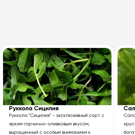
Руккола Сицилия
Сал
Руккола "Сицилия" - эксклюзивный сорт с
Сала
ярким горчично-оливковым вкусом,
хрус
выращенный с особым вниманием к
бога