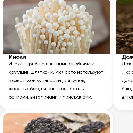
Иноки
Дож
Иноки - грибы с длинными стеблями и
Дожд
круглыми шляпками. Их часто используют
и ко
в азиатской кулинарии для супов,
дожд
жареных блюд и салатов. Богаты
блюд
белками, витаминами и минералами.
вита