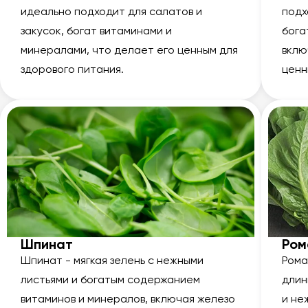
идеально подходит для салатов и
подх
закусок, богат витаминами и
бога
минералами, что делает его ценным для
вклю
здорового питания.
ценн
Шпинат
Ром
Шпинат - мягкая зелень с нежными
Рома
листьями и богатым содержанием
длин
витаминов и минералов, включая железо
и не