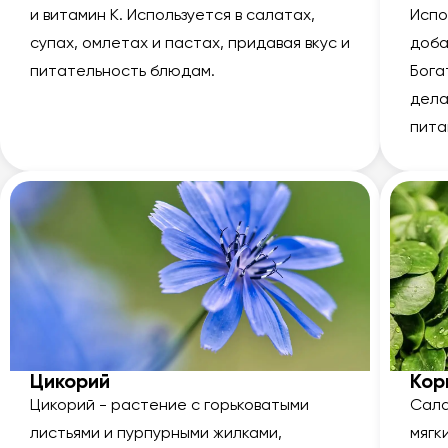
и витамин К. Используется в салатах,
Испо
супах, омлетах и пастах, придавая вкус и
доба
питательность блюдам.
Бога
дела
пита
Цикорий
Кор
Цикорий - растение с горьковатыми
Сала
листьями и пурпурными жилками,
мягк