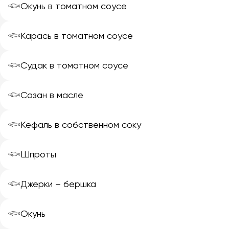
𓆟
Окунь в томатном соусе
𓆟
Карась в томатном соусе
𓆟
Судак в томатном соусе
𓆟
Сазан в масле
𓆟
Кефаль в собственном соку
𓆟
Шпроты
𓆟
Джерки – бершка
𓆟
Окунь