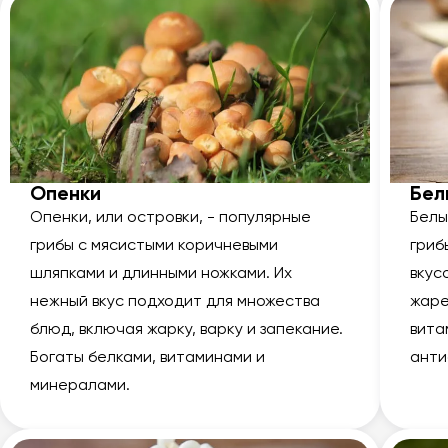
Опенки
Бел
Опенки, или островки, - популярные
Белы
грибы с мясистыми коричневыми
гриб
шляпками и длинными ножками. Их
вкус
нежный вкус подходит для множества
жаре
блюд, включая жарку, варку и запекание.
вита
Богаты белками, витаминами и
анти
минералами.