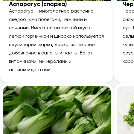
Аспарагус (спаржа)
Че
Аспарагус — многолетнее растение
Чере
съедобными побегами, нежными и
силь
сочными. Имеет сладковатый вкус с
лук.
легкой горчинкой и широко используется
белы
в кулинарии: варка, жарка, запекание,
кули
добавление в салаты и пасты. Богат
соус
витаминами, минералами и
каро
антиоксидантами.