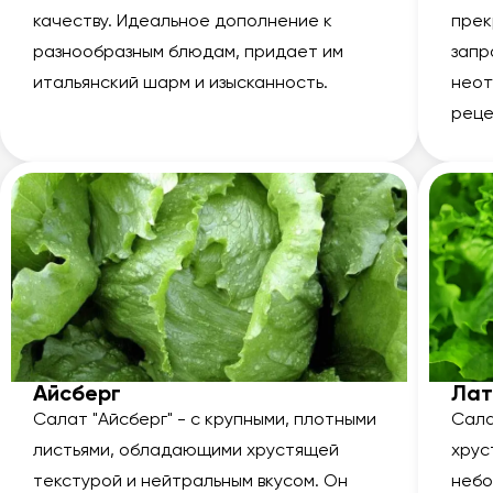
качеству. Идеальное дополнение к
прек
разнообразным блюдам, придает им
запр
итальянский шарм и изысканность.
неот
реце
Айсберг
Лат
Салат "Айсберг" - с крупными, плотными
Сала
листьями, обладающими хрустящей
хрус
текстурой и нейтральным вкусом. Он
небо