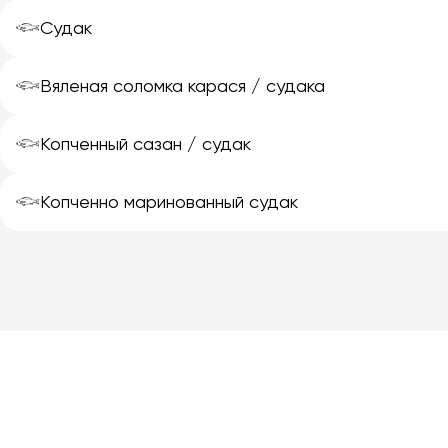
𓆟
Судак
𓆟
Вяленая соломка карася / судака
𓆟
Копченный сазан / судак
𓆟
Копченно маринованный судак