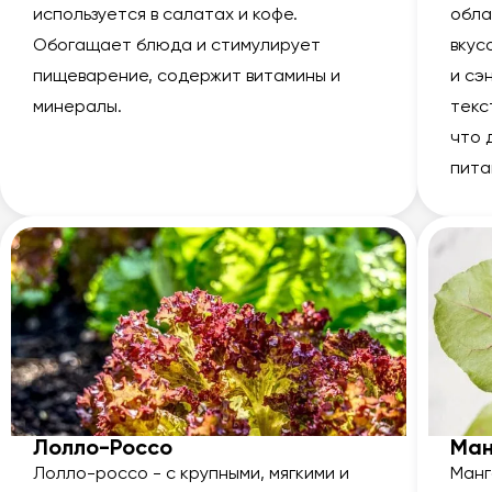
используется в салатах и кофе.
обла
Обогащает блюда и стимулирует
вкус
пищеварение, содержит витамины и
и сэ
минералы.
текс
что 
пита
Лолло-Россо
Ман
Лолло-россо - с крупными, мягкими и
Манг