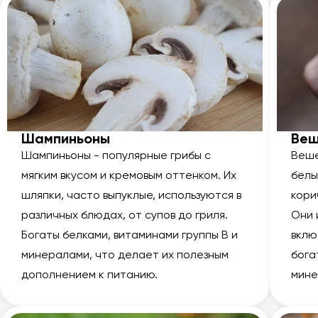
Шампиньоны
Веш
Шампиньоны - популярные грибы с
Веше
мягким вкусом и кремовым оттенком. Их
белы
шляпки, часто выпуклые, используются в
кори
различных блюдах, от супов до гриля.
Они 
Богаты белками, витаминами группы В и
вклю
минералами, что делает их полезным
бога
дополнением к питанию.
мине