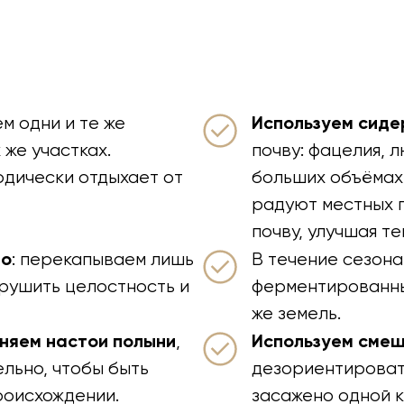
Используем сид
ем одни и те же
 же участках.
почву: фацелия, 
дически отдыхает от
больших объёмах.
радуют местных п
почву, улучшая те
но
: перекапываем лишь
В течение сезона
нарушить целостность и
ферментированны
же земель.
няем настои полыни
Используем сме
,
льно, чтобы быть
дезориентироват
роисхождении.
засажено одной к