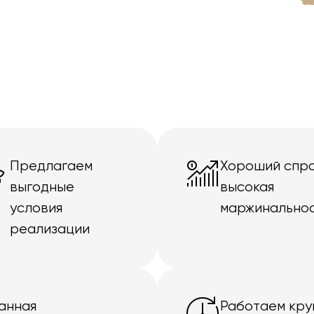
Предлагаем
Хороший спро
выгодные
высокая
условия
маржинально
реализации
анная
Работаем кру