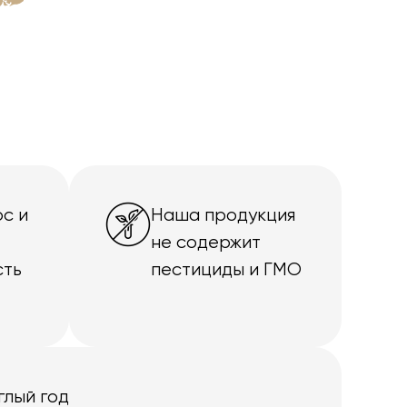
с и
Наша продукция
не содержит
сть
пестициды и ГМО
глый год