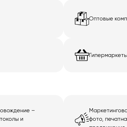
Оптовые ком
Гипермаркеты
ровождение –
Маркетингово
токолы и
фото, печатн