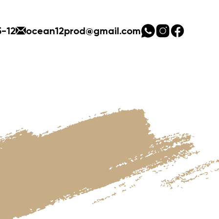
5-12
ocean12prod@gmail.com