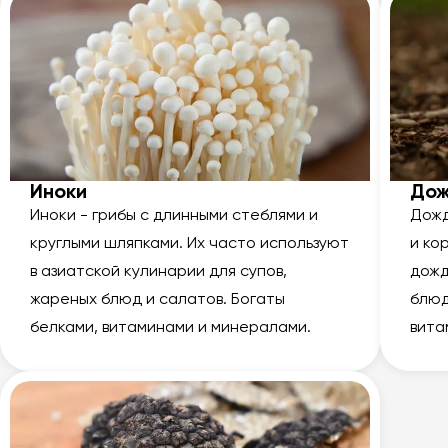
Иноки
Дож
Иноки - грибы с длинными стеблями и
Дожд
круглыми шляпками. Их часто используют
и ко
в азиатской кулинарии для супов,
дожд
жареных блюд и салатов. Богаты
блюд
белками, витаминами и минералами.
вита