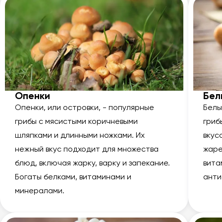
Опенки
Бел
Опенки, или островки, - популярные
Белы
грибы с мясистыми коричневыми
гриб
шляпками и длинными ножками. Их
вкус
нежный вкус подходит для множества
жаре
блюд, включая жарку, варку и запекание.
вита
Богаты белками, витаминами и
анти
минералами.