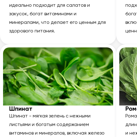
идеально подходит для салатов и
подх
закусок, богат витаминами и
бога
минералами, что делает его ценным для
вклю
здорового питания.
ценн
Шпинат
Ром
Шпинат - мягкая зелень с нежными
Рома
листьями и богатым содержанием
длин
витаминов и минералов, включая железо
и не