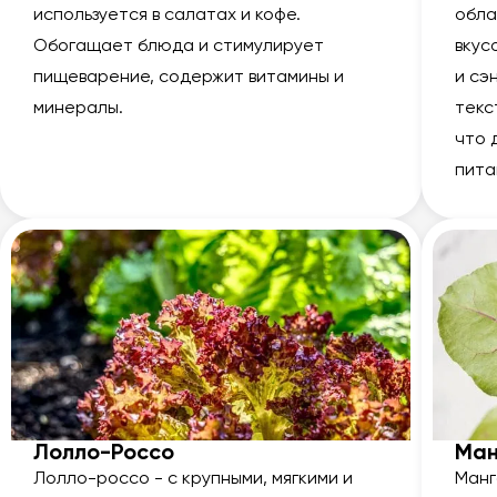
используется в салатах и кофе.
обла
Обогащает блюда и стимулирует
вкус
пищеварение, содержит витамины и
и сэ
минералы.
текс
что 
пита
Лолло-Россо
Ман
Лолло-россо - с крупными, мягкими и
Манг