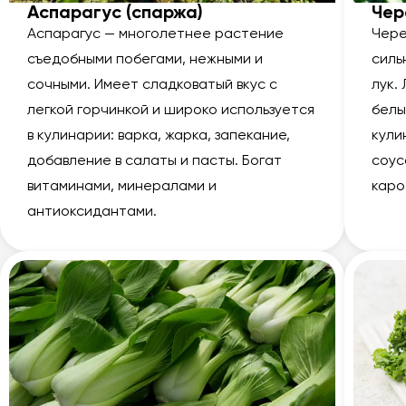
Аспарагус (спаржа)
Че
Аспарагус — многолетнее растение
Чере
съедобными побегами, нежными и
силь
сочными. Имеет сладковатый вкус с
лук.
легкой горчинкой и широко используется
белы
в кулинарии: варка, жарка, запекание,
кули
добавление в салаты и пасты. Богат
соус
витаминами, минералами и
каро
антиоксидантами.