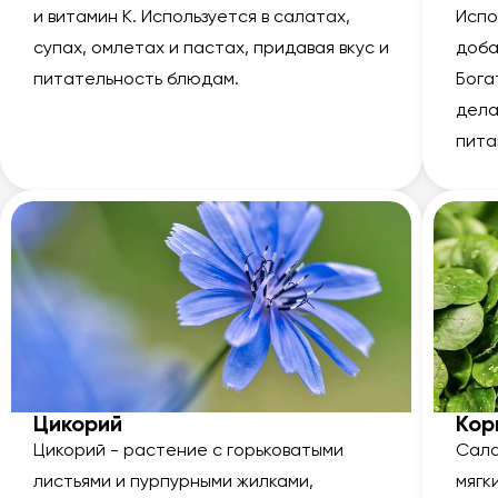
и витамин К. Используется в салатах,
Испо
супах, омлетах и пастах, придавая вкус и
доба
питательность блюдам.
Бога
дела
пита
Цикорий
Кор
Цикорий - растение с горьковатыми
Сала
листьями и пурпурными жилками,
мягк