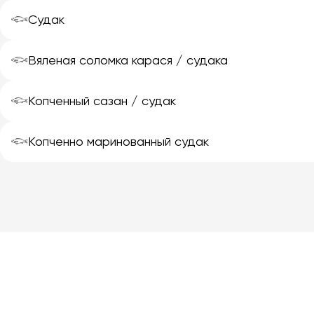
𓆟
Судак
𓆟
Вяленая соломка карася / судака
𓆟
Копченный сазан / судак
𓆟
Копченно маринованный судак