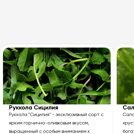
Руккола Сицилия
Сал
Руккола "Сицилия" - эксклюзивный сорт с
Сала
ярким горчично-оливковым вкусом,
хрус
выращенный с особым вниманием к
бога