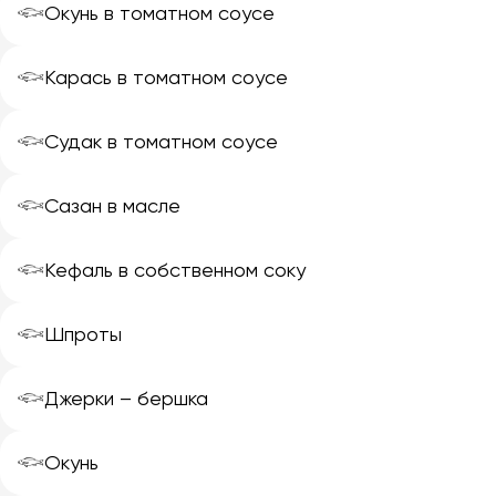
𓆟
Окунь в томатном соусе
𓆟
Карась в томатном соусе
𓆟
Судак в томатном соусе
𓆟
Сазан в масле
𓆟
Кефаль в собственном соку
𓆟
Шпроты
𓆟
Джерки – бершка
𓆟
Окунь