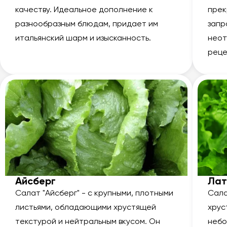
качеству. Идеальное дополнение к
прек
разнообразным блюдам, придает им
запр
итальянский шарм и изысканность.
неот
реце
Айсберг
Лат
Салат "Айсберг" - с крупными, плотными
Сала
листьями, обладающими хрустящей
хрус
текстурой и нейтральным вкусом. Он
небо