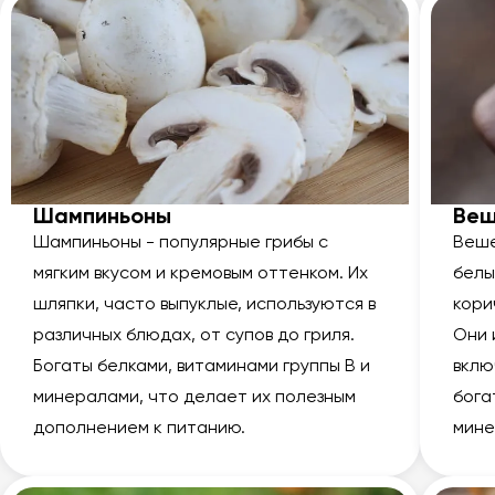
Шампиньоны
Веш
Шампиньоны - популярные грибы с
Веше
мягким вкусом и кремовым оттенком. Их
белы
шляпки, часто выпуклые, используются в
кори
различных блюдах, от супов до гриля.
Они 
Богаты белками, витаминами группы В и
вклю
минералами, что делает их полезным
бога
дополнением к питанию.
мине