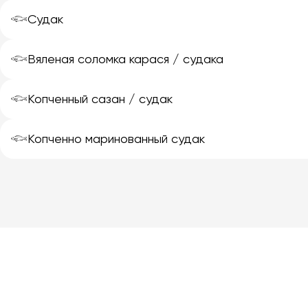
𓆟
Судак
𓆟
Вяленая соломка карася / судака
𓆟
Копченный сазан / судак
𓆟
Копченно маринованный судак