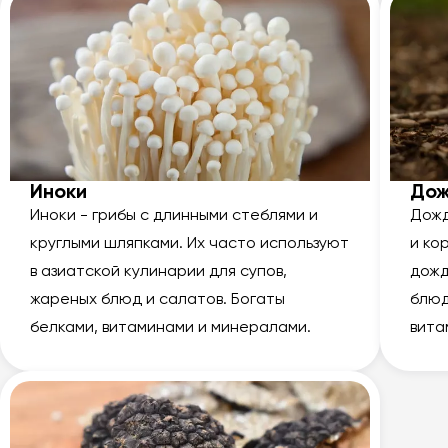
Иноки
Дож
Иноки - грибы с длинными стеблями и
Дожд
круглыми шляпками. Их часто используют
и ко
в азиатской кулинарии для супов,
дожд
жареных блюд и салатов. Богаты
блюд
белками, витаминами и минералами.
вита