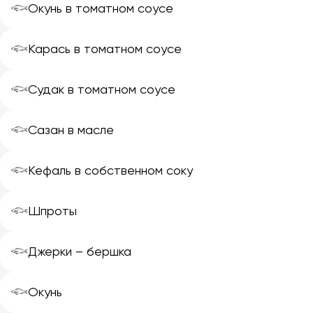
𓆟
Окунь в томатном соусе
𓆟
Карась в томатном соусе
𓆟
Судак в томатном соусе
𓆟
Сазан в масле
𓆟
Кефаль в собственном соку
𓆟
Шпроты
𓆟
Джерки – бершка
𓆟
Окунь