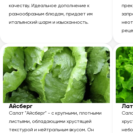
качеству. Идеальное дополнение к
прек
разнообразным блюдам, придает им
запр
итальянский шарм и изысканность.
неот
реце
Айсберг
Лат
Салат "Айсберг" - с крупными, плотными
Сала
листьями, обладающими хрустящей
хрус
текстурой и нейтральным вкусом. Он
небо