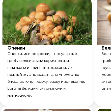
Опенки
Бел
Опенки, или островки, - популярные
Белы
грибы с мясистыми коричневыми
гриб
шляпками и длинными ножками. Их
вкус
нежный вкус подходит для множества
жаре
блюд, включая жарку, варку и запекание.
вита
Богаты белками, витаминами и
анти
минералами.