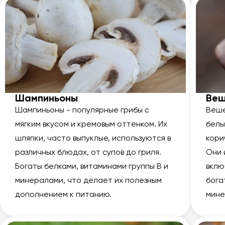
Шампиньоны
Веш
Шампиньоны - популярные грибы с
Веше
мягким вкусом и кремовым оттенком. Их
белы
шляпки, часто выпуклые, используются в
кори
различных блюдах, от супов до гриля.
Они 
Богаты белками, витаминами группы В и
вклю
минералами, что делает их полезным
бога
дополнением к питанию.
мине