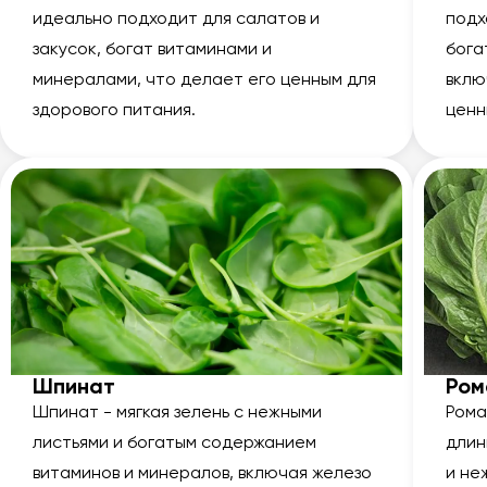
идеально подходит для салатов и
подх
закусок, богат витаминами и
бога
минералами, что делает его ценным для
вклю
здорового питания.
ценн
Шпинат
Ром
Шпинат - мягкая зелень с нежными
Рома
листьями и богатым содержанием
длин
витаминов и минералов, включая железо
и не