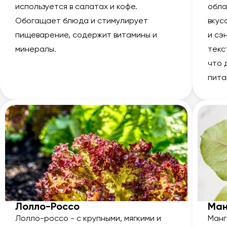
используется в салатах и кофе.
обла
Обогащает блюда и стимулирует
вкус
пищеварение, содержит витамины и
и сэ
минералы.
текс
что 
пита
Лолло-Россо
Ман
Лолло-россо - с крупными, мягкими и
Манг