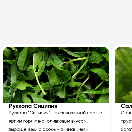
Руккола Сицилия
Сал
Руккола "Сицилия" - эксклюзивный сорт с
Сала
ярким горчично-оливковым вкусом,
хрус
выращенный с особым вниманием к
бога