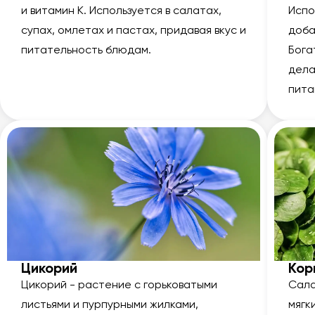
и витамин К. Используется в салатах,
Испо
супах, омлетах и пастах, придавая вкус и
доба
питательность блюдам.
Бога
дела
пита
Цикорий
Кор
Цикорий - растение с горьковатыми
Сала
листьями и пурпурными жилками,
мягк