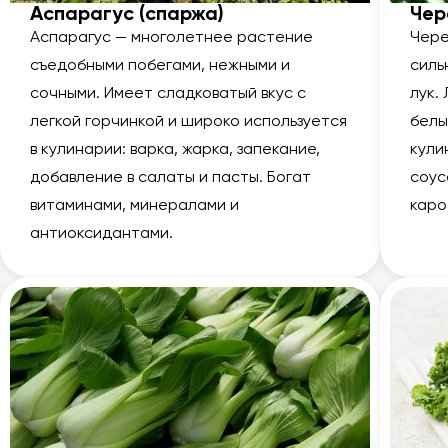
Аспарагус (спаржа)
Че
Аспарагус — многолетнее растение
Чере
съедобными побегами, нежными и
силь
сочными. Имеет сладковатый вкус с
лук.
легкой горчинкой и широко используется
белы
в кулинарии: варка, жарка, запекание,
кули
добавление в салаты и пасты. Богат
соус
витаминами, минералами и
каро
антиоксидантами.