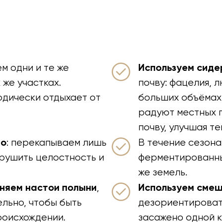
Используем сид
ем одни и те же
 же участках.
почву: фацелия, 
дически отдыхает от
больших объёмах.
радуют местных п
почву, улучшая те
но
: перекапываем лишь
В течение сезона
нарушить целостность и
ферментированны
же земель.
няем настои полыни
Используем сме
,
льно, чтобы быть
дезориентироват
роисхождении.
засажено одной к