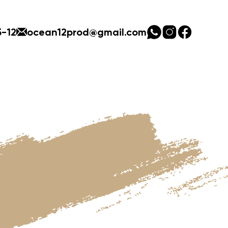
5-12
ocean12prod@gmail.com