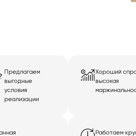
Предлагаем
Хороший спро
выгодные
высокая
условия
маржинально
реализации
анная
Работаем кру