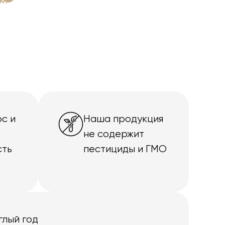
с и
Наша продукция
не содержит
сть
пестициды и ГМО
глый год