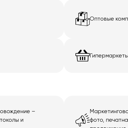
Оптовые ком
Гипермаркеты
ровождение –
Маркетингово
токолы и
фото, печатн