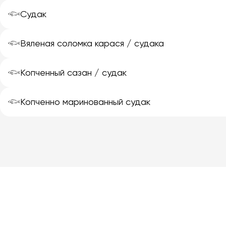
𓆟
Судак
𓆟
Вяленая соломка карася / судака
𓆟
Копченный сазан / судак
𓆟
Копченно маринованный судак