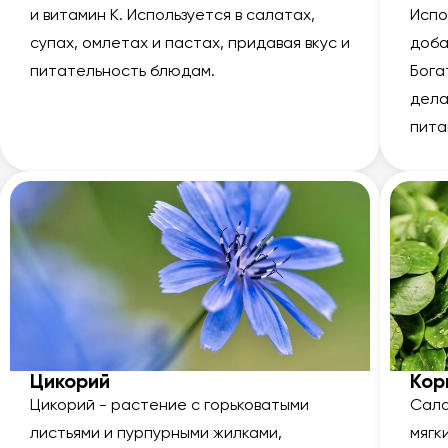
и витамин К. Используется в салатах,
Испо
супах, омлетах и пастах, придавая вкус и
доба
питательность блюдам.
Бога
дела
пита
Цикорий
Кор
Цикорий - растение с горьковатыми
Сала
листьями и пурпурными жилками,
мягк