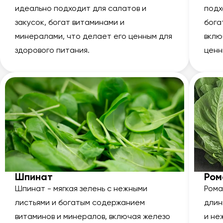
идеально подходит для салатов и
подх
закусок, богат витаминами и
бога
минералами, что делает его ценным для
вклю
здорового питания.
ценн
Шпинат
Ром
Шпинат - мягкая зелень с нежными
Рома
листьями и богатым содержанием
длин
витаминов и минералов, включая железо
и не