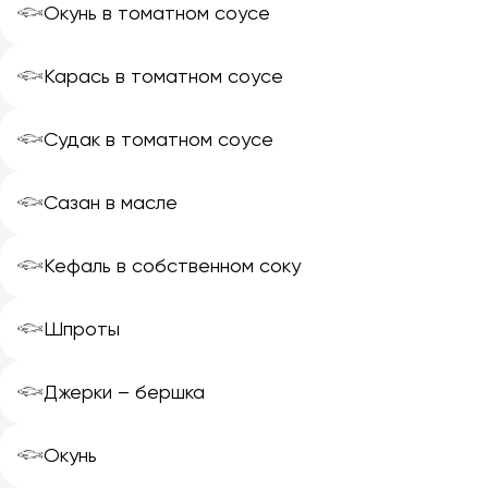
𓆟
Окунь в томатном соусе
𓆟
Карась в томатном соусе
𓆟
Судак в томатном соусе
𓆟
Сазан в масле
𓆟
Кефаль в собственном соку
𓆟
Шпроты
𓆟
Джерки – бершка
𓆟
Окунь