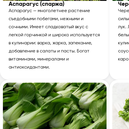
Аспарагус (спаржа)
Че
Аспарагус — многолетнее растение
Чере
съедобными побегами, нежными и
силь
сочными. Имеет сладковатый вкус с
лук.
легкой горчинкой и широко используется
белы
в кулинарии: варка, жарка, запекание,
кули
добавление в салаты и пасты. Богат
соус
витаминами, минералами и
каро
антиоксидантами.