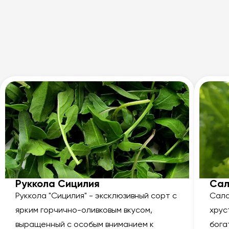
Руккола Сицилия
Сал
Руккола "Сицилия" - эксклюзивный сорт с
Сала
ярким горчично-оливковым вкусом,
хрус
выращенный с особым вниманием к
бога