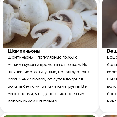
Шампиньоны
Веш
Шампиньоны - популярные грибы с
Веше
мягким вкусом и кремовым оттенком. Их
белы
шляпки, часто выпуклые, используются в
кори
различных блюдах, от супов до гриля.
Они 
Богаты белками, витаминами группы В и
вклю
минералами, что делает их полезным
бога
дополнением к питанию.
мине