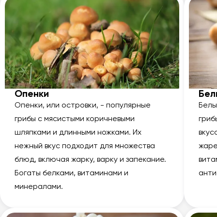
Опенки
Бел
Опенки, или островки, - популярные
Белы
грибы с мясистыми коричневыми
гриб
шляпками и длинными ножками. Их
вкус
нежный вкус подходит для множества
жаре
блюд, включая жарку, варку и запекание.
вита
Богаты белками, витаминами и
анти
минералами.