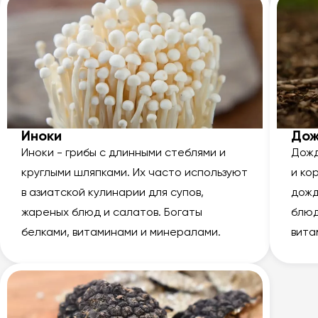
Иноки
Дож
Иноки - грибы с длинными стеблями и
Дожд
круглыми шляпками. Их часто используют
и ко
в азиатской кулинарии для супов,
дожд
жареных блюд и салатов. Богаты
блюд
белками, витаминами и минералами.
вита