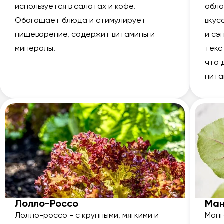
используется в салатах и кофе.
обла
Обогащает блюда и стимулирует
вкус
пищеварение, содержит витамины и
и сэ
минералы.
текс
что 
пита
Лолло-Россо
Ман
Лолло-россо - с крупными, мягкими и
Манг