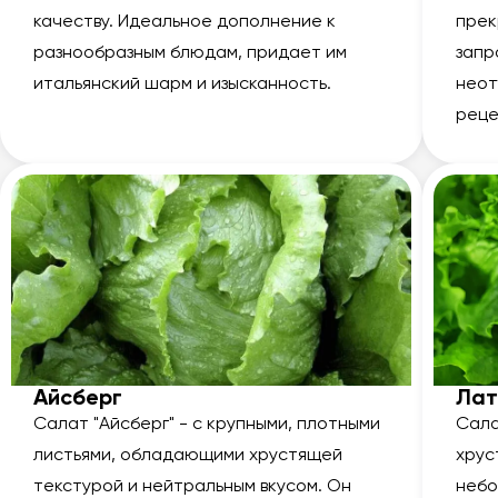
качеству. Идеальное дополнение к
прек
разнообразным блюдам, придает им
запр
итальянский шарм и изысканность.
неот
реце
Айсберг
Лат
Салат "Айсберг" - с крупными, плотными
Сала
листьями, обладающими хрустящей
хрус
текстурой и нейтральным вкусом. Он
небо