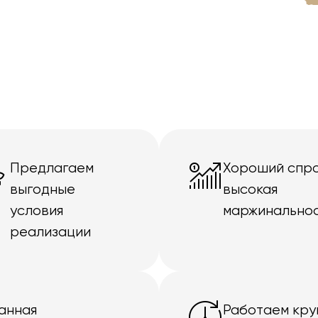
Предлагаем
Хороший спро
выгодные
высокая
условия
маржинально
реализации
анная
Работаем кру