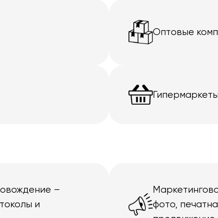
Оптовые ком
Гипермаркеты
ровождение –
Маркетингово
токолы и
фото, печатн