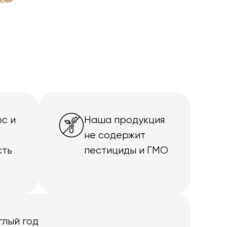
с и
Наша продукция
не содержит
сть
пестициды и ГМО
глый год