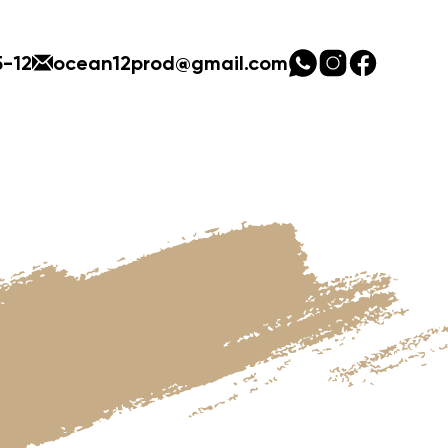
5-12
ocean12prod@gmail.com