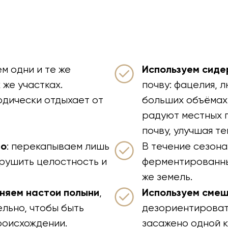
Используем сид
ем одни и те же
 же участках.
почву: фацелия, 
дически отдыхает от
больших объёмах.
радуют местных п
почву, улучшая те
но
: перекапываем лишь
В течение сезона
нарушить целостность и
ферментированны
же земель.
няем настои полыни
Используем сме
,
льно, чтобы быть
дезориентироват
роисхождении.
засажено одной к