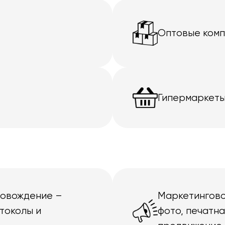
Оптовые ком
Гипермаркеты
ровождение –
Маркетингово
токолы и
фото, печатн