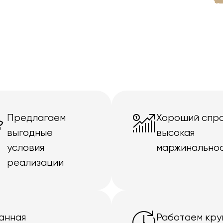
Предлагаем
Хороший спро
выгодные
высокая
условия
маржинально
реализации
анная
Работаем кру