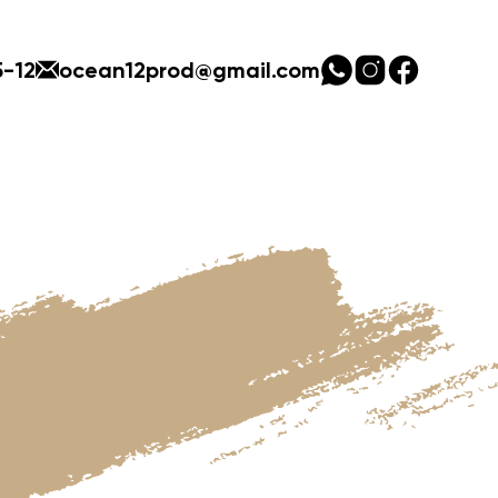
5-12
ocean12prod@gmail.com