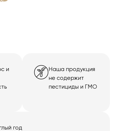
с и
Наша продукция
не содержит
сть
пестициды и ГМО
глый год